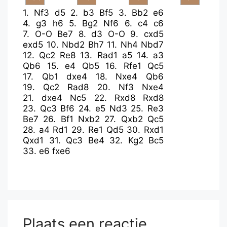
1.
Nf3
d5
2.
b3
Bf5
3.
Bb2
e6
4.
g3
h6
5.
Bg2
Nf6
6.
c4
c6
7.
O-O
Be7
8.
d3
O-O
9.
cxd5
exd5
10.
Nbd2
Bh7
11.
Nh4
Nbd7
12.
Qc2
Re8
13.
Rad1
a5
14.
a3
Qb6
15.
e4
Qb5
16.
Rfe1
Qc5
17.
Qb1
dxe4
18.
Nxe4
Qb6
19.
Qc2
Rad8
20.
Nf3
Nxe4
21.
dxe4
Nc5
22.
Rxd8
Rxd8
23.
Qc3
Bf6
24.
e5
Nd3
25.
Re3
Be7
26.
Bf1
Nxb2
27.
Qxb2
Qc5
28.
a4
Rd1
29.
Re1
Qd5
30.
Rxd1
Qxd1
31.
Qc3
Be4
32.
Kg2
Bc5
33.
e6
fxe6
Plaats een reactie