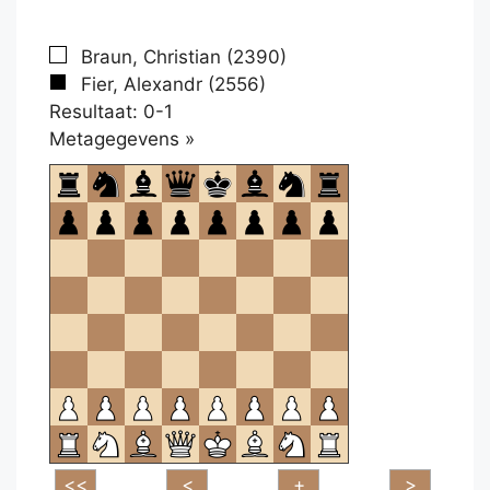
Braun, Christian (2390)
Fier, Alexandr (2556)
Resultaat: 0-1
Klikken
Metagegevens »
om
te
openen.