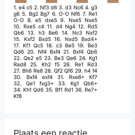
1.
e4
c5
2.
Nf3
d6
3.
d3
Nc6
4.
g3
g6
5.
Bg2
Bg7
6.
O-O
Nf6
7.
Re1
O-O
8.
e5
dxe5
9.
Nxe5
Nxe5
10.
Rxe5
c4
11.
d4
Ng4
12.
Rd5
Qb6
13.
h3
Be6
14.
Nc3
Nxf2
15.
Kxf2
Bxd5
16.
Nxd5
Bxd4+
17.
Kf1
Qc5
18.
c3
Be5
19.
Be3
Qd6
20.
Nf4
Bxf4
21.
Bxf4
Qb6
22.
Qe2
e5
23.
Be3
Qe6
24.
Kg1
Rad8
25.
Kh2
f5
26.
Re1
Rd3
27.
Bh6
Re8
28.
Qf2
Qf6
29.
h4
f4
30.
Bxf4
exf4
31.
Rxe8+
Kf7
32.
Qe1
fxg3+
33.
Kg1
Qb6+
34.
Kh1
Qd6
35.
Bf1
Rd1
36.
Re7+
Kf8
Plaats een reactie