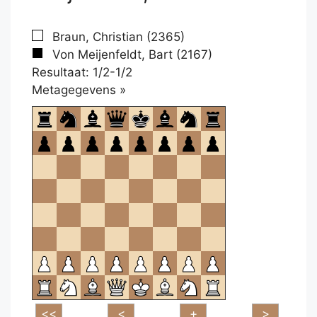
Braun, Christian (2365)
Von Meijenfeldt, Bart (2167)
Resultaat: 1/2-1/2
Klikken
Metagegevens »
om
te
openen.