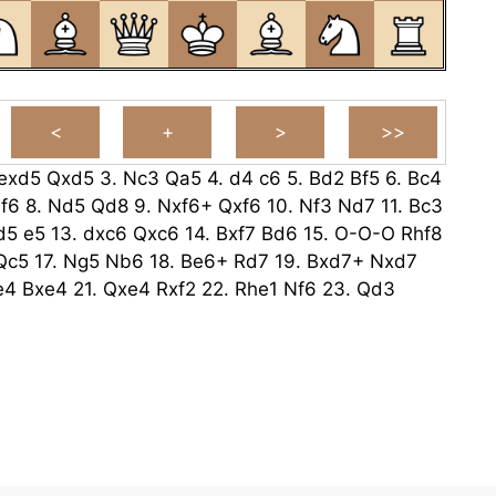
exd5
Qxd5
3.
Nc3
Qa5
4.
d4
c6
5.
Bd2
Bf5
6.
Bc4
f6
8.
Nd5
Qd8
9.
Nxf6+
Qxf6
10.
Nf3
Nd7
11.
Bc3
d5
e5
13.
dxc6
Qxc6
14.
Bxf7
Bd6
15.
O-O-O
Rhf8
Qc5
17.
Ng5
Nb6
18.
Be6+
Rd7
19.
Bxd7+
Nxd7
e4
Bxe4
21.
Qxe4
Rxf2
22.
Rhe1
Nf6
23.
Qd3