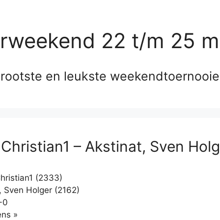
erweekend 22 t/m 25 m
rootste en leukste weekendtoernooi
 Christian1 – Akstinat, Sven Hol
hristian1 (2333)
, Sven Holger (2162)
-0
Klikken
ns »