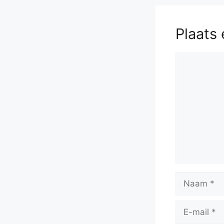
Plaats 
Reactie
Naam
E-
mail