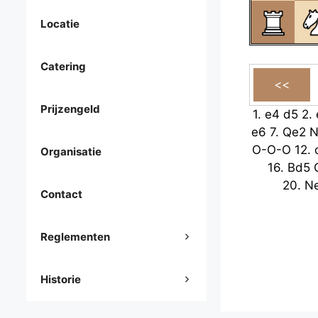
Locatie
Catering
Prijzengeld
1.
e4
d5
2.
e6
7.
Qe2
N
O-O-O
12.
Organisatie
16.
Bd5
20.
N
Contact
Reglementen
Historie