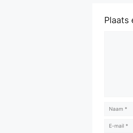
Plaats 
Reactie
Naam
E-
mail