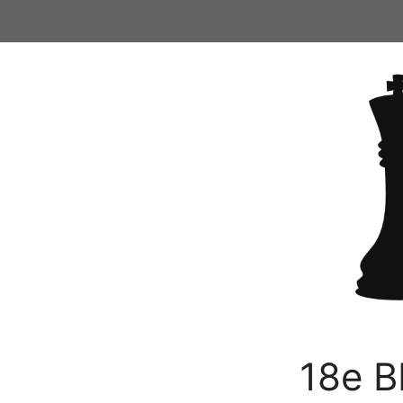
Ga
naar
de
inhoud
18e B