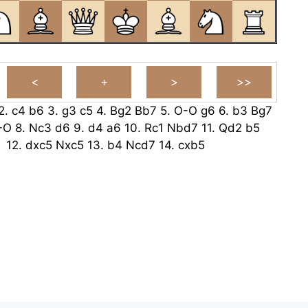
2.
c4
b6
3.
g3
c5
4.
Bg2
Bb7
5.
O-O
g6
6.
b3
Bg7
-O
8.
Nc3
d6
9.
d4
a6
10.
Rc1
Nbd7
11.
Qd2
b5
12.
dxc5
Nxc5
13.
b4
Ncd7
14.
cxb5