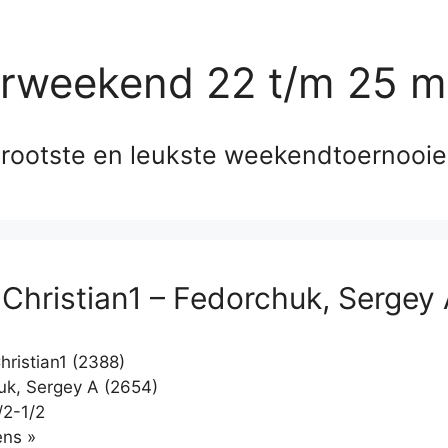
erweekend 22 t/m 25 m
rootste en leukste weekendtoernooi
 Christian1 – Fedorchuk, Sergey
hristian1 (2388)
k, Sergey A (2654)
/2-1/2
Klikken
ns »