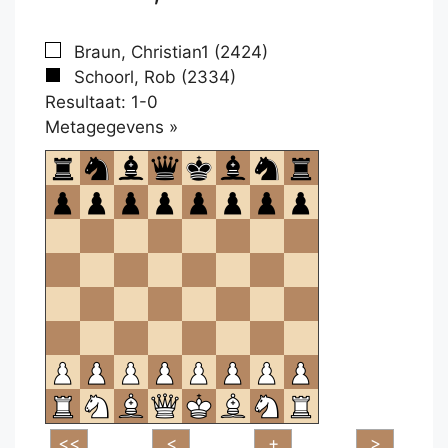
Braun, Christian1 (2424)
Schoorl, Rob (2334)
Resultaat: 1-0
Klikken
Metagegevens »
om
te
openen.