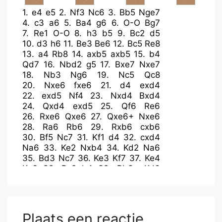
1.
e4
e5
2.
Nf3
Nc6
3.
Bb5
Nge7
4.
c3
a6
5.
Ba4
g6
6.
O-O
Bg7
7.
Re1
O-O
8.
h3
b5
9.
Bc2
d5
10.
d3
h6
11.
Be3
Be6
12.
Bc5
Re8
13.
a4
Rb8
14.
axb5
axb5
15.
b4
Qd7
16.
Nbd2
g5
17.
Bxe7
Nxe7
18.
Nb3
Ng6
19.
Nc5
Qc8
20.
Nxe6
fxe6
21.
d4
exd4
22.
exd5
Nf4
23.
Nxd4
Bxd4
24.
Qxd4
exd5
25.
Qf6
Re6
26.
Rxe6
Qxe6
27.
Qxe6+
Nxe6
28.
Ra6
Rb6
29.
Rxb6
cxb6
30.
Bf5
Nc7
31.
Kf1
d4
32.
cxd4
Na6
33.
Ke2
Nxb4
34.
Kd2
Na6
35.
Bd3
Nc7
36.
Ke3
Kf7
37.
Ke4
Ke6
38.
Bc2
b4
39.
Bb3+
Kd6
40.
g3
Ne8
41.
f4
Nf6+
42.
Kf3
b5
43.
fxg5
hxg5
44.
h4
gxh4
45.
gxh4
Ke7
46.
Kf4
Kf8
47.
Kf5
Kg7
48.
Ba2
Nh5
49.
d5
Ng3+
Plaats een reactie
50.
Ke5
Nf1
51.
d6
Kf8
52.
Ke6