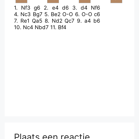
1.
Nf3
g6
2.
e4
d6
3.
d4
Nf6
4.
Nc3
Bg7
5.
Be2
O-O
6.
O-O
c6
7.
Re1
Qa5
8.
Nd2
Qc7
9.
a4
b6
10.
Nc4
Nbd7
11.
Bf4
Plaats een reactie