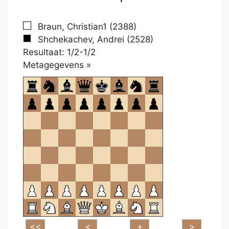
Braun, Christian1 (2388)
Shchekachev, Andrei (2528)
Resultaat: 1/2-1/2
Klikken
Metagegevens »
om
te
openen.