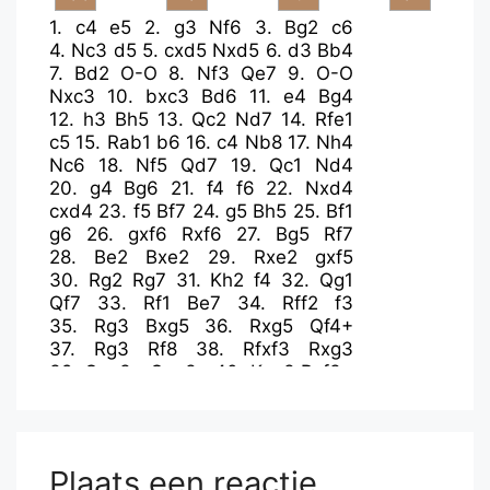
1.
c4
e5
2.
g3
Nf6
3.
Bg2
c6
4.
Nc3
d5
5.
cxd5
Nxd5
6.
d3
Bb4
7.
Bd2
O-O
8.
Nf3
Qe7
9.
O-O
Nxc3
10.
bxc3
Bd6
11.
e4
Bg4
12.
h3
Bh5
13.
Qc2
Nd7
14.
Rfe1
c5
15.
Rab1
b6
16.
c4
Nb8
17.
Nh4
Nc6
18.
Nf5
Qd7
19.
Qc1
Nd4
20.
g4
Bg6
21.
f4
f6
22.
Nxd4
cxd4
23.
f5
Bf7
24.
g5
Bh5
25.
Bf1
g6
26.
gxf6
Rxf6
27.
Bg5
Rf7
28.
Be2
Bxe2
29.
Rxe2
gxf5
30.
Rg2
Rg7
31.
Kh2
f4
32.
Qg1
Qf7
33.
Rf1
Be7
34.
Rff2
f3
35.
Rg3
Bxg5
36.
Rxg5
Qf4+
37.
Rg3
Rf8
38.
Rfxf3
Rxg3
39.
Qxg3+
Qxg3+
40.
Kxg3
Rxf3+
41.
Kxf3
h5
42.
Kg3
Kg7
43.
Kh4
Kg6
44.
a4
a5
45.
Kg3
Kg5
46.
Kf3
Plaats een reactie