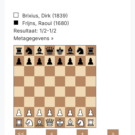
Brixius, Dirk (1839)
Frijns, Raoul (1680)
Resultaat: 1/2-1/2
Klikken
Metagegevens »
om
te
openen.