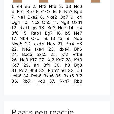
1.
e4
e5
2.
Nf3
Nf6
3.
d3
Nc6
4.
Be2
Be7
5.
O-O
d6
6.
Nc3
Bg4
7.
Ne1
Bxe2
8.
Nxe2
Qd7
9.
c4
Qg4
10.
Nc2
Qh5
11.
Ng3
Qxd1
12.
Rxd1
g6
13.
Bd2
Nd7
14.
b4
Bf6
15.
Rab1
Bg7
16.
b5
Ne7
17.
Nb4
O-O
18.
f3
f5
19.
Nd5
Nxd5
20.
cxd5
Nc5
21.
Bb4
b6
22.
Ne2
fxe4
23.
dxe4
Bh6
24.
Bxc5
bxc5
25.
Kf2
Rfb8
26.
Nc3
Kf7
27.
Ke2
Ke7
28.
Kd3
Kd7
29.
a4
Bf4
30.
h3
Bg3
31.
Rd2
Bh4
32.
Rdb2
a6
33.
b6
cxb6
34.
Rxb6
Rxb6
35.
Rxb6
Bf2
36.
Rb7+
Kc8
37.
Rxh7
Rb8
38.
Rh8+
Kc7
39.
Rxb8
Kxb8
40.
Nd1
Bg3
41.
Ne3
Kc7
42.
Nc4
Bh4
43.
Ke3
Bg3
44.
Ke2
Bh4
45.
Kf1
Bg3
46.
Kg1
Kd7
47.
Kf1
Kc7
48.
Ke2
Bh4
49.
Ke3
Bg3
Plaats een reactie
50.
a5
Kd7
51.
Kd3
Bh4
52.
Kc3