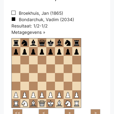
Broekhuis, Jan (1865)
Bondarchuk, Vadim (2034)
Resultaat: 1/2-1/2
Klikken
Metagegevens »
om
te
openen.