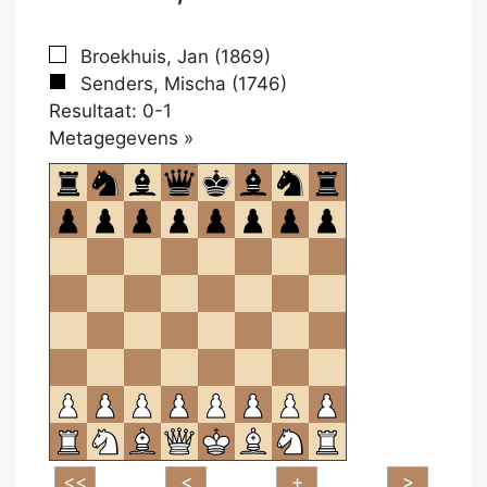
Broekhuis, Jan (1869)
Senders, Mischa (1746)
Resultaat: 0-1
Klikken
Metagegevens »
om
te
openen.