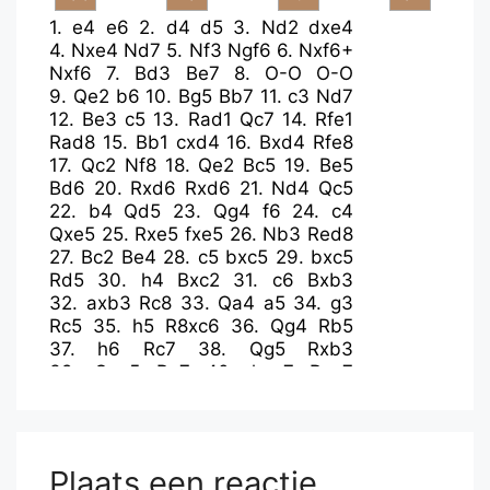
1.
e4
e6
2.
d4
d5
3.
Nd2
dxe4
4.
Nxe4
Nd7
5.
Nf3
Ngf6
6.
Nxf6+
Nxf6
7.
Bd3
Be7
8.
O-O
O-O
9.
Qe2
b6
10.
Bg5
Bb7
11.
c3
Nd7
12.
Be3
c5
13.
Rad1
Qc7
14.
Rfe1
Rad8
15.
Bb1
cxd4
16.
Bxd4
Rfe8
17.
Qc2
Nf8
18.
Qe2
Bc5
19.
Be5
Bd6
20.
Rxd6
Rxd6
21.
Nd4
Qc5
22.
b4
Qd5
23.
Qg4
f6
24.
c4
Qxe5
25.
Rxe5
fxe5
26.
Nb3
Red8
27.
Bc2
Be4
28.
c5
bxc5
29.
bxc5
Rd5
30.
h4
Bxc2
31.
c6
Bxb3
32.
axb3
Rc8
33.
Qa4
a5
34.
g3
Rc5
35.
h5
R8xc6
36.
Qg4
Rb5
37.
h6
Rc7
38.
Qg5
Rxb3
39.
Qxe5
Ra7
40.
hxg7
Rxg7
41.
Qxa5
Rf3
42.
Qh5
Rgf7
43.
Qg4+
Kh8
44.
Qd4+
R7f6
45.
Qe5
Ng6
46.
g4
Nxe5
Plaats een reactie