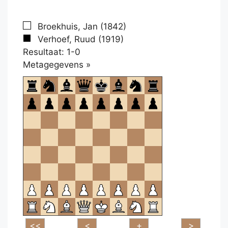
Broekhuis, Jan (1842)
Verhoef, Ruud (1919)
Resultaat: 1-0
Klikken
Metagegevens »
om
te
openen.