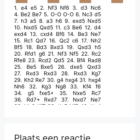
1.
e4
e5
2.
Nf3
Nf6
3.
d3
Nc6
4.
Be2
Be7
5.
O-O
O-O
6.
Nc3
d5
7.
h3
a5
8.
a3
h6
9.
exd5
Nxd5
10.
Nxd5
Qxd5
11.
c3
Be6
12.
d4
exd4
13.
cxd4
Bf6
14.
Be3
Ne7
15.
Rc1
Qd7
16.
Qc2
c6
17.
Nh2
Bf5
18.
Bd3
Bxd3
19.
Qxd3
h5
20.
Rfd1
g6
21.
Nf3
Nf5
22.
Rc2
Rfe8
23.
Rcd2
Qd5
24.
Bf4
Rad8
25.
Be5
Bxe5
26.
dxe5
Qxd3
27.
Rxd3
Rxd3
28.
Rxd3
Kg7
29.
Kh2
Re7
30.
g4
hxg4
31.
hxg4
Nh6
32.
Kg3
Ng8
33.
Kf4
f6
34.
g5
fxe5+
35.
Nxe5
Rc7
36.
Rd7+
Rxd7
37.
Nxd7
Ne7
38.
Nb6
Kf7
39.
Ke5
Nf5
40.
Nc4
Nh4
41.
Nxa5
Nf3+
42.
Kf4
Nd2
43.
Nxb7
Nc4
44.
Nd8+
Ke8
45.
Nxc6
Nxb2
46.
Ne5
Plaats een reactie