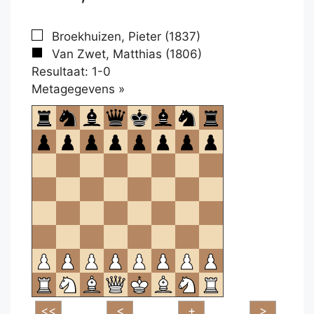
Broekhuizen, Pieter (1837)
Van Zwet, Matthias (1806)
Resultaat: 1-0
Klikken
Metagegevens »
om
te
openen.