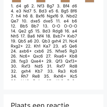
1.
d4
g6
2.
Nf3
Bg7
3.
Bf4
d6
4.
e3
Nd7
5.
Bd3
e5
6.
Bg5
Bf6
7.
h4
h6
8.
Bxf6
Ngxf6
9.
Nbd2
Qe7
10.
dxe5
dxe5
11.
e4
b6
12.
Bb5
Bb7
13.
O-O
O-O-O
14.
Qe2
g5
15.
Bd3
Rdg8
16.
a4
Nh5
17.
Ba6
Nf4
18.
Bxb7+
Kxb7
19.
Qb5
a6
20.
Qb3
gxh4
21.
Nc4
Rxg2+
22.
Kh1
Ka7
23.
a5
Qe6
24.
axb6+
cxb6
25.
Nfxe5
Rg3
26.
Nc6+
Qxc6
27.
Rxa6+
Kb8
28.
fxg3
Qxe4+
29.
Qf3
Qxf3+
30.
Rxf3
Nd5
31.
Rxf7
Rd8
32.
gxh4
Kb7
33.
Ra3
Kc6
34.
Rh7
Re8
35.
Rxh6+
Kc5
36.
Nd6
Re1+
37.
Kh2
Re2+
38.
Kg3
Rxc2
39.
Ne4+
Kd4
40.
Ra4+
Ke3
41.
Rd6
Nc5
42.
Nxc5
Rxc5
43.
Kg4
b5
44.
Ra3+
Kd2
45.
Rc3
Plaats een reactie