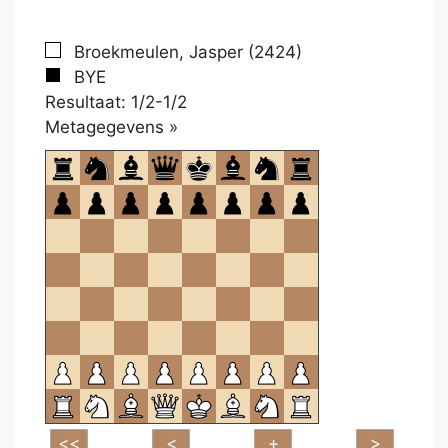
Broekmeulen, Jasper (2424)
BYE
Resultaat: 1/2-1/2
Klikken
Metagegevens »
om
te
openen.