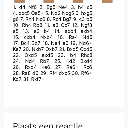
1.
d4
Nf6
2.
Bg5
Ne4
3.
h4
c5
4.
dxc5
Qa5+
5.
Nd2
Nxg5
6.
hxg5
g6
7.
Rh4
Nc6
8.
Rc4
Bg7
9.
c3
b5
10.
Rh4
Rb8
11.
a3
Qc7
12.
Ngf3
a5
13.
e3
b4
14.
axb4
axb4
15.
cxb4
Nxb4
16.
Ra4
Nd5
17.
Bc4
Bb7
18.
Ne4
e6
19.
Nd6+
Ke7
20.
Nxb7
Qxb7
21.
Bxd5
Qxd5
22.
Qxd5
exd5
23.
b4
Rhc8
24.
Nd4
Rb7
25.
Kd2
Bxd4
26.
Rxd4
Ke6
27.
Ra6+
Rc6
28.
Ra8
d6
29.
Rf4
dxc5
30.
Rf6+
Kd7
31.
Rxf7+
Plaats een reactie