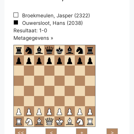
Broekmeulen, Jasper (2322)
Ouwersloot, Hans (2038)
Resultaat: 1-0
Klikken
Metagegevens »
om
te
openen.