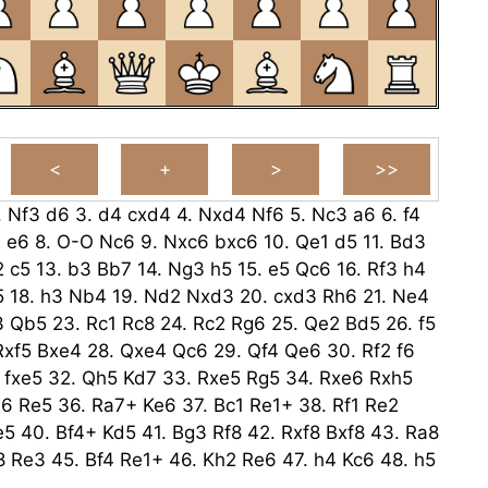
.
Nf3
d6
3.
d4
cxd4
4.
Nxd4
Nf6
5.
Nc3
a6
6.
f4
2
e6
8.
O-O
Nc6
9.
Nxc6
bxc6
10.
Qe1
d5
11.
Bd3
2
c5
13.
b3
Bb7
14.
Ng3
h5
15.
e5
Qc6
16.
Rf3
h4
5
18.
h3
Nb4
19.
Nd2
Nxd3
20.
cxd3
Rh6
21.
Ne4
3
Qb5
23.
Rc1
Rc8
24.
Rc2
Rg6
25.
Qe2
Bd5
26.
f5
Rxf5
Bxe4
28.
Qxe4
Qc6
29.
Qf4
Qe6
30.
Rf2
f6
fxe5
32.
Qh5
Kd7
33.
Rxe5
Rg5
34.
Rxe6
Rxh5
a6
Re5
36.
Ra7+
Ke6
37.
Bc1
Re1+
38.
Rf1
Re2
e5
40.
Bf4+
Kd5
41.
Bg3
Rf8
42.
Rxf8
Bxf8
43.
Ra8
8
Re3
45.
Bf4
Re1+
46.
Kh2
Re6
47.
h4
Kc6
48.
h5
Kd7
49.
Rg8
Bf6
50.
g4
Ke7