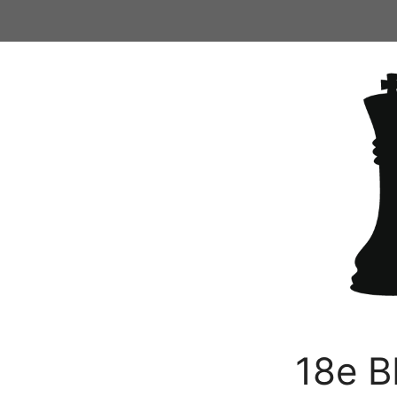
Ga
naar
de
inhoud
18e B