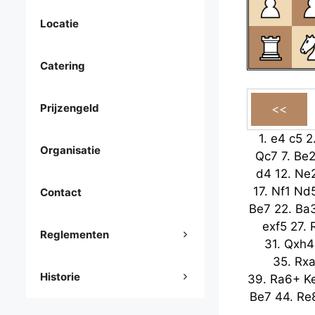
Locatie
Catering
Prijzengeld
1.
e4
c5
2
Organisatie
Qc7
7.
Be
d4
12.
Ne
17.
Nf1
Nd
Contact
Be7
22.
Ba
exf5
27.
Reglementen
31.
Qxh4
35.
Rx
Historie
39.
Ra6+
K
Be7
44.
Re