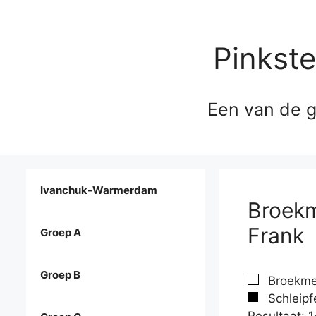
Pinkst
Een van de g
Ivanchuk-Warmerdam
Broekm
Frank
Groep A
Groep B
Broekmeu
Schleipf