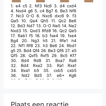
1.
e4
c5
2.
Nf3
Nc6
3.
d4
cxd4
4.
Nxd4
g6
5.
c4
Bg7
6.
Be3
Nf6
7.
Nc3
O-O
8.
Nxc6
dxc6
9.
f3
Qa5
10.
Qa4
Qh5
11.
Qc2
Be6
12.
Bd3
Nd7
13.
O-O
Ne5
14.
Ne2
Nxd3
15.
Qxd3
Rfd8
16.
Qc2
Qe5
17.
Rab1
f5
18.
b3
fxe4
19.
fxe4
Bg4
20.
Ng3
h5
21.
Rfe1
h4
22.
Nf1
Rf8
23.
h3
Be6
24.
Rbd1
g5
25.
Bd4
Qf4
26.
Be3
Qf6
27.
e5
Qf5
28.
Qxf5
Rxf5
29.
Bc5
Kf7
30.
Bd4
Rd8
31.
Bxa7
Ra8
32.
Bd4
Rxa2
33.
Ra1
Rxa1
34.
Bxa1
b5
35.
cxb5
cxb5
36.
Nd2
Bd5
37.
e6+
Kg6
38.
Bxg7
Kxg7
39.
Re3
Kf6
Plaats een reactie