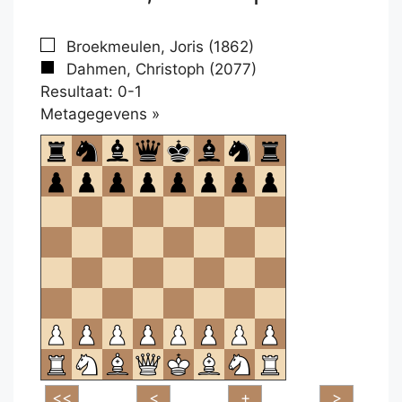
Broekmeulen, Joris (1862)
Dahmen, Christoph (2077)
Resultaat: 0-1
Klikken
Metagegevens »
om
te
openen.