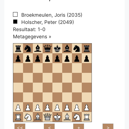
Broekmeulen, Joris (2035)
Holscher, Peter (2049)
Resultaat: 1-0
Klikken
Metagegevens »
om
te
openen.