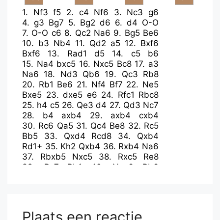
1.
Nf3
f5
2.
c4
Nf6
3.
Nc3
g6
4.
g3
Bg7
5.
Bg2
d6
6.
d4
O-O
7.
O-O
c6
8.
Qc2
Na6
9.
Bg5
Be6
10.
b3
Nb4
11.
Qd2
a5
12.
Bxf6
Bxf6
13.
Rad1
d5
14.
c5
b6
15.
Na4
bxc5
16.
Nxc5
Bc8
17.
a3
Na6
18.
Nd3
Qb6
19.
Qc3
Rb8
20.
Rb1
Be6
21.
Nf4
Bf7
22.
Ne5
Bxe5
23.
dxe5
e6
24.
Rfc1
Rbc8
25.
h4
c5
26.
Qe3
d4
27.
Qd3
Nc7
28.
b4
axb4
29.
axb4
cxb4
30.
Rc6
Qa5
31.
Qc4
Be8
32.
Rc5
Bb5
33.
Qxd4
Rcd8
34.
Qxb4
Rd1+
35.
Kh2
Qxb4
36.
Rxb4
Na6
37.
Rbxb5
Nxc5
38.
Rxc5
Re8
39.
Rc7
Rb1
40.
Nxe6
Rb6
41.
Bd5
Rbxe6
42.
Rc6
Kf7
43.
Rxe6
Rxe6
44.
Bxe6+
Kxe6
45.
f4
h5
46.
Kg2
Plaats een reactie