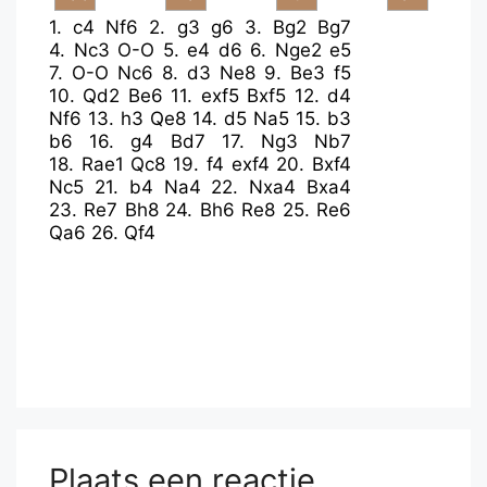
1.
c4
Nf6
2.
g3
g6
3.
Bg2
Bg7
4.
Nc3
O-O
5.
e4
d6
6.
Nge2
e5
7.
O-O
Nc6
8.
d3
Ne8
9.
Be3
f5
10.
Qd2
Be6
11.
exf5
Bxf5
12.
d4
Nf6
13.
h3
Qe8
14.
d5
Na5
15.
b3
b6
16.
g4
Bd7
17.
Ng3
Nb7
18.
Rae1
Qc8
19.
f4
exf4
20.
Bxf4
Nc5
21.
b4
Na4
22.
Nxa4
Bxa4
23.
Re7
Bh8
24.
Bh6
Re8
25.
Re6
Qa6
26.
Qf4
Plaats een reactie