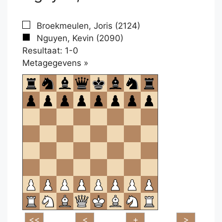
Broekmeulen, Joris (2124)
Nguyen, Kevin (2090)
Resultaat: 1-0
Klikken
Metagegevens »
om
te
openen.