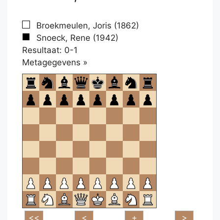
Broekmeulen, Joris (1862)
Snoeck, Rene (1942)
Resultaat: 0-1
Klikken
Metagegevens »
om
te
openen.