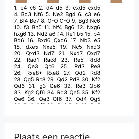
1.
e4
c6
2.
d4
d5
3.
exd5
cxd5
4.
Bd3
Nf6
5.
Ne2
Bg4
6.
c3
e6
7.
Bf4
Be7
8.
O-O
O-O
9.
Bg3
Nc6
10.
f3
Bh5
11.
Nf4
Bg6
12.
Nxg6
hxg6
13.
Nd2
a6
14.
Re1
b5
15.
b4
Bd6
16.
Bxd6
Qxd6
17.
Nb3
e5
18.
dxe5
Nxe5
19.
Nc5
Nxd3
20.
Qxd3
Nd7
21.
Nxd7
Qxd7
22.
Rad1
Rac8
23.
Re5
Rfd8
24.
Qe3
Qc6
25.
Rd3
Re8
26.
Rxe8+
Rxe8
27.
Qd2
Rd8
28.
Qg5
Rc8
29.
Qd2
Rd8
30.
Kf2
Qd6
31.
g3
Qe6
32.
Re3
Qb6
33.
Kg2
Qf6
34.
Rd3
Qe5
35.
Kf2
Qe6
36.
Qe3
Qf6
37.
Qd4
Qg5
38.
Re3
Qf5
39.
Re2
Rc8
40.
Re5
Qc2+
41.
Kg1
Qb1+
42.
Kg2
Qxa2+
43.
Kh3
Qc4
44.
Rxd5
Qf1+
Plaats een reactie