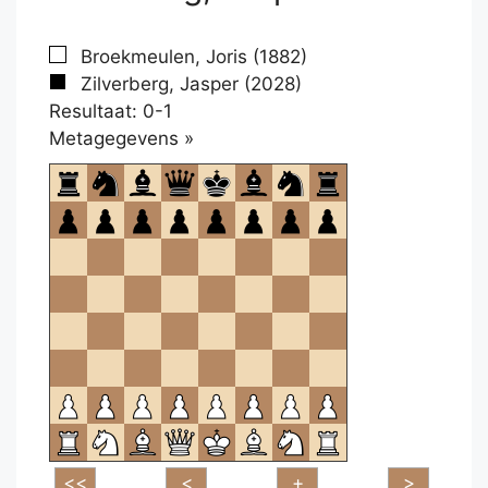
Broekmeulen, Joris (1882)
Zilverberg, Jasper (2028)
Resultaat: 0-1
Klikken
Metagegevens »
om
te
openen.