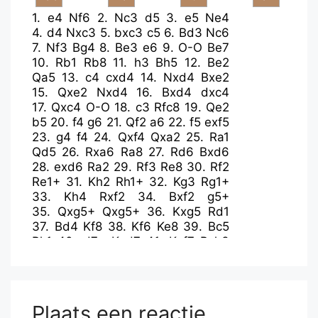
1.
e4
Nf6
2.
Nc3
d5
3.
e5
Ne4
4.
d4
Nxc3
5.
bxc3
c5
6.
Bd3
Nc6
7.
Nf3
Bg4
8.
Be3
e6
9.
O-O
Be7
10.
Rb1
Rb8
11.
h3
Bh5
12.
Be2
Qa5
13.
c4
cxd4
14.
Nxd4
Bxe2
15.
Qxe2
Nxd4
16.
Bxd4
dxc4
17.
Qxc4
O-O
18.
c3
Rfc8
19.
Qe2
b5
20.
f4
g6
21.
Qf2
a6
22.
f5
exf5
23.
g4
f4
24.
Qxf4
Qxa2
25.
Ra1
Qd5
26.
Rxa6
Ra8
27.
Rd6
Bxd6
28.
exd6
Ra2
29.
Rf3
Re8
30.
Rf2
Re1+
31.
Kh2
Rh1+
32.
Kg3
Rg1+
33.
Kh4
Rxf2
34.
Bxf2
g5+
35.
Qxg5+
Qxg5+
36.
Kxg5
Rd1
37.
Bd4
Kf8
38.
Kf6
Ke8
39.
Bc5
Rh1
40.
d7+
Kxd7
41.
Kxf7
Rxh3
42.
Bd4
Rg3
Plaats een reactie