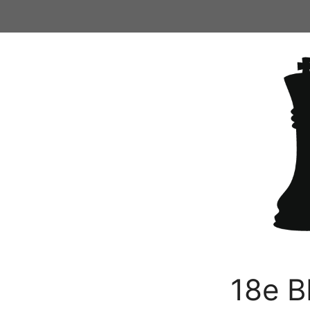
Ga
naar
de
inhoud
18e B