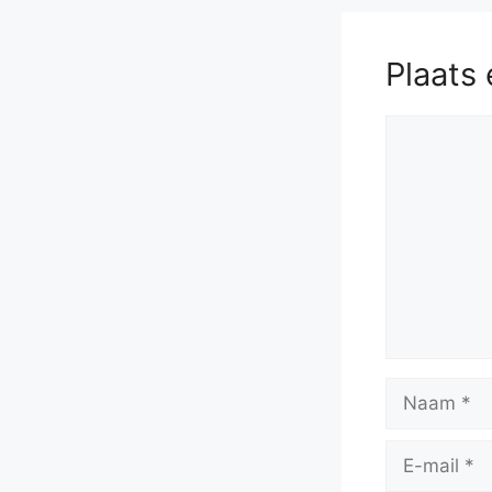
Plaats 
Reactie
Naam
E-
mail