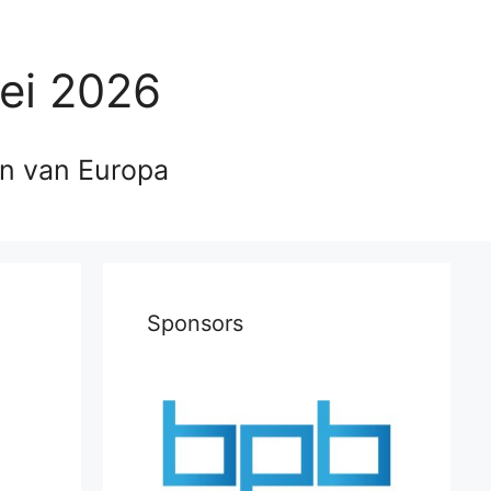
ei 2026
en van Europa
Sponsors