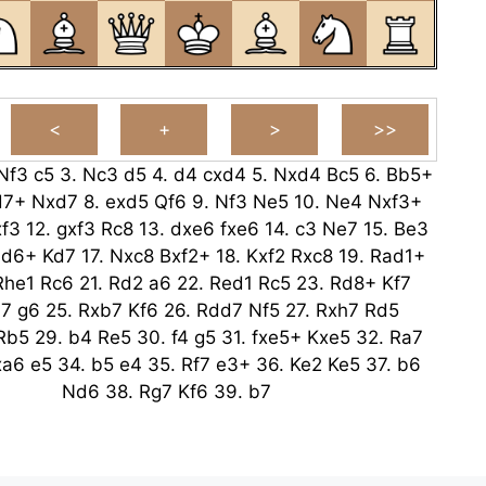
Nf3
c5
3.
Nc3
d5
4.
d4
cxd4
5.
Nxd4
Bc5
6.
Bb5+
d7+
Nxd7
8.
exd5
Qf6
9.
Nf3
Ne5
10.
Ne4
Nxf3+
f3
12.
gxf3
Rc8
13.
dxe6
fxe6
14.
c3
Ne7
15.
Be3
d6+
Kd7
17.
Nxc8
Bxf2+
18.
Kxf2
Rxc8
19.
Rad1+
Rhe1
Rc6
21.
Rd2
a6
22.
Red1
Rc5
23.
Rd8+
Kf7
7
g6
25.
Rxb7
Kf6
26.
Rdd7
Nf5
27.
Rxh7
Rd5
Rb5
29.
b4
Re5
30.
f4
g5
31.
fxe5+
Kxe5
32.
Ra7
xa6
e5
34.
b5
e4
35.
Rf7
e3+
36.
Ke2
Ke5
37.
b6
Nd6
38.
Rg7
Kf6
39.
b7