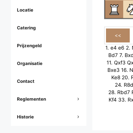
Locatie
Catering
Prijzengeld
1.
e4
e6
2.
Bd7
7.
Bx
11.
Qxf3
Qx
Organisatie
Bxe3
16.
N
Ke8
20.
Contact
24.
R8d
28.
Rbd7
Reglementen
Kf4
33.
R
Historie