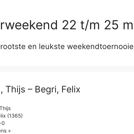
erweekend 22 t/m 25 m
rootste en leukste weekendtoernooi
 Thijs – Begri, Felix
Thijs
lix (1365)
-0
Klikken
ns »