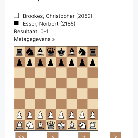
Brookes, Christopher (2052)
Esser, Norbert (2185)
Resultaat: 0-1
Klikken
Metagegevens »
om
te
openen.