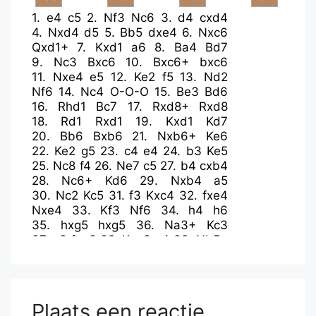
1.
e4
c5
2.
Nf3
Nc6
3.
d4
cxd4
4.
Nxd4
d5
5.
Bb5
dxe4
6.
Nxc6
Qxd1+
7.
Kxd1
a6
8.
Ba4
Bd7
9.
Nc3
Bxc6
10.
Bxc6+
bxc6
11.
Nxe4
e5
12.
Ke2
f5
13.
Nd2
Nf6
14.
Nc4
O-O-O
15.
Be3
Bd6
16.
Rhd1
Bc7
17.
Rxd8+
Rxd8
18.
Rd1
Rxd1
19.
Kxd1
Kd7
20.
Bb6
Bxb6
21.
Nxb6+
Ke6
22.
Ke2
g5
23.
c4
e4
24.
b3
Ke5
25.
Nc8
f4
26.
Ne7
c5
27.
b4
cxb4
28.
Nc6+
Kd6
29.
Nxb4
a5
30.
Nc2
Kc5
31.
f3
Kxc4
32.
fxe4
Nxe4
33.
Kf3
Nf6
34.
h4
h6
35.
hxg5
hxg5
36.
Na3+
Kc3
37.
g3
fxg3
38.
Kxg3
a4
39.
Nb5+
Kb4
40.
Nd4
Ka3
41.
Ne6
Kxa2
42.
Nxg5
a3
Plaats een reactie