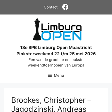
Ga
Contact
naar
de
inhoud
18e BPB Limburg Open Maastricht
Pinksterweekend 22 t/m 25 mei 2026
Een van de grootste en leukste
weekendtoernooien van Europa
Menu
Brookes, Christopher –
Jagodzinski, Andreas