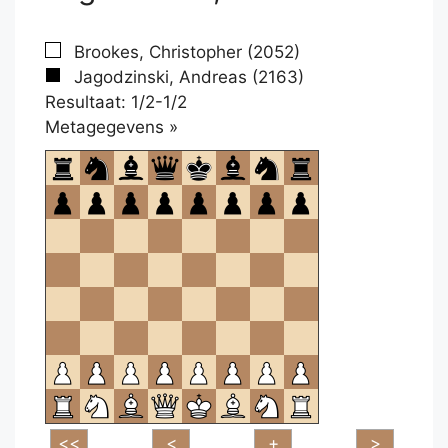
Brookes, Christopher (2052)
Jagodzinski, Andreas (2163)
Resultaat: 1/2-1/2
Klikken
Metagegevens »
om
te
openen.