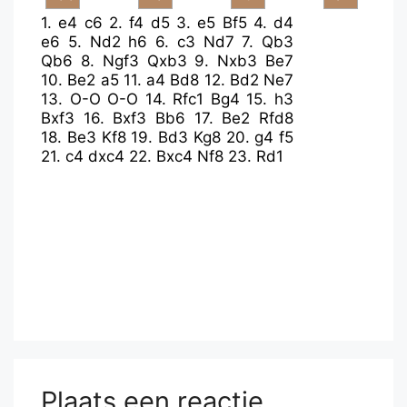
1.
e4
c6
2.
f4
d5
3.
e5
Bf5
4.
d4
e6
5.
Nd2
h6
6.
c3
Nd7
7.
Qb3
Qb6
8.
Ngf3
Qxb3
9.
Nxb3
Be7
10.
Be2
a5
11.
a4
Bd8
12.
Bd2
Ne7
13.
O-O
O-O
14.
Rfc1
Bg4
15.
h3
Bxf3
16.
Bxf3
Bb6
17.
Be2
Rfd8
18.
Be3
Kf8
19.
Bd3
Kg8
20.
g4
f5
21.
c4
dxc4
22.
Bxc4
Nf8
23.
Rd1
Plaats een reactie