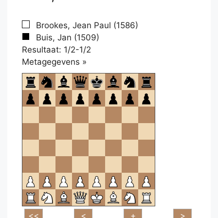
Brookes, Jean Paul (1586)
Buis, Jan (1509)
Resultaat: 1/2-1/2
Klikken
Metagegevens »
om
te
openen.