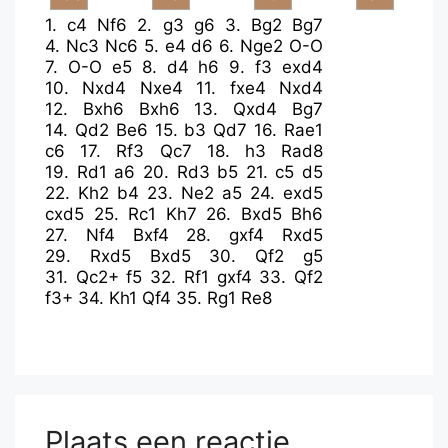
1.
c4
Nf6
2.
g3
g6
3.
Bg2
Bg7
4.
Nc3
Nc6
5.
e4
d6
6.
Nge2
O-O
7.
O-O
e5
8.
d4
h6
9.
f3
exd4
10.
Nxd4
Nxe4
11.
fxe4
Nxd4
12.
Bxh6
Bxh6
13.
Qxd4
Bg7
14.
Qd2
Be6
15.
b3
Qd7
16.
Rae1
c6
17.
Rf3
Qc7
18.
h3
Rad8
19.
Rd1
a6
20.
Rd3
b5
21.
c5
d5
22.
Kh2
b4
23.
Ne2
a5
24.
exd5
cxd5
25.
Rc1
Kh7
26.
Bxd5
Bh6
27.
Nf4
Bxf4
28.
gxf4
Rxd5
29.
Rxd5
Bxd5
30.
Qf2
g5
31.
Qc2+
f5
32.
Rf1
gxf4
33.
Qf2
f3+
34.
Kh1
Qf4
35.
Rg1
Re8
Plaats een reactie