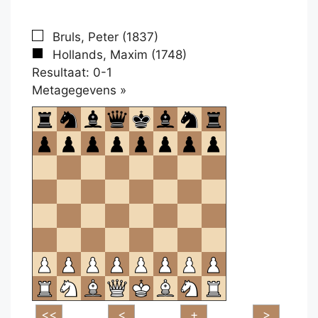
Bruls, Peter (1837)
Hollands, Maxim (1748)
Resultaat: 0-1
Klikken
Metagegevens »
om
te
openen.