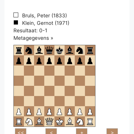
Bruls, Peter (1833)
Klein, Gernot (1971)
Resultaat: 0-1
Klikken
Metagegevens »
om
te
openen.