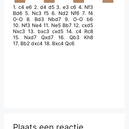
1.
c4
e6
2.
d4
d5
3.
e3
c6
4.
Nf3
Bd6
5.
Nc3
f5
6.
Nd2
Nf6
7.
f4
O-O
8.
Bd3
Nbd7
9.
O-O
b6
10.
Nf3
Ne4
11.
Ne5
Bb7
12.
cxd5
Nxc3
13.
bxc3
cxd5
14.
c4
Rc8
15.
Nxd7
Qxd7
16.
Qb3
Kh8
17.
Bb2
dxc4
18.
Bxc4
Qc6
Plaats een reactie