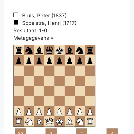
Bruls, Peter (1837)
Spoelstra, Henri (1717)
Resultaat: 1-0
Klikken
Metagegevens »
om
te
openen.