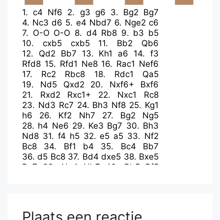
1.
c4
Nf6
2.
g3
g6
3.
Bg2
Bg7
4.
Nc3
d6
5.
e4
Nbd7
6.
Nge2
c6
7.
O-O
O-O
8.
d4
Rb8
9.
b3
b5
10.
cxb5
cxb5
11.
Bb2
Qb6
12.
Qd2
Bb7
13.
Kh1
a6
14.
f3
Rfd8
15.
Rfd1
Ne8
16.
Rac1
Nef6
17.
Rc2
Rbc8
18.
Rdc1
Qa5
19.
Nd5
Qxd2
20.
Nxf6+
Bxf6
21.
Rxd2
Rxc1+
22.
Nxc1
Rc8
23.
Nd3
Rc7
24.
Bh3
Nf8
25.
Kg1
h6
26.
Kf2
Nh7
27.
Bg2
Ng5
28.
h4
Ne6
29.
Ke3
Bg7
30.
Bh3
Nd8
31.
f4
h5
32.
e5
a5
33.
Nf2
Bc8
34.
Bf1
b4
35.
Bc4
Bb7
36.
d5
Bc8
37.
Bd4
dxe5
38.
Bxe5
Ra7
39.
Ne4
Nb7
40.
Bb5
Bf5
41.
Bc6
Bxe4
42.
Kxe4
Nd6+
43.
Kf3
Kf8
44.
Re2
Kg8
45.
g4
Kh7
46.
Rg2
hxg4+
47.
Rxg4
Nf5
48.
h5
gxh5
49.
Rg5
f6
50.
Rxh5+
Plaats een reactie
Kg6
51.
Be8#