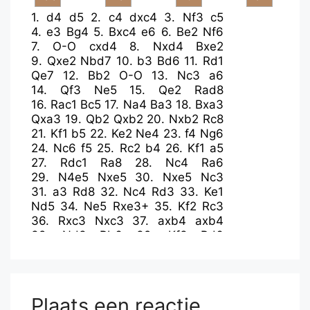
1.
d4
d5
2.
c4
dxc4
3.
Nf3
c5
4.
e3
Bg4
5.
Bxc4
e6
6.
Be2
Nf6
7.
O-O
cxd4
8.
Nxd4
Bxe2
9.
Qxe2
Nbd7
10.
b3
Bd6
11.
Rd1
Qe7
12.
Bb2
O-O
13.
Nc3
a6
14.
Qf3
Ne5
15.
Qe2
Rad8
16.
Rac1
Bc5
17.
Na4
Ba3
18.
Bxa3
Qxa3
19.
Qb2
Qxb2
20.
Nxb2
Rc8
21.
Kf1
b5
22.
Ke2
Ne4
23.
f4
Ng6
24.
Nc6
f5
25.
Rc2
b4
26.
Kf1
a5
27.
Rdc1
Ra8
28.
Nc4
Ra6
29.
N4e5
Nxe5
30.
Nxe5
Nc3
31.
a3
Rd8
32.
Nc4
Rd3
33.
Ke1
Nd5
34.
Ne5
Rxe3+
35.
Kf2
Rc3
36.
Rxc3
Nxc3
37.
axb4
axb4
38.
Nd3
Rb6
39.
Kf3
Rd6
40.
Nxb4
Ne4
41.
Rc8+
Kf7
42.
Nc6
Nd2+
43.
Ke3
Nxb3
44.
Ne5+
Ke7
45.
Rc7+
Kf8
46.
Rf7+
Ke8
47.
Rxg7
Rd2
Plaats een reactie
48.
Rb7
Rxg2
49.
Rxb3
Rxh2