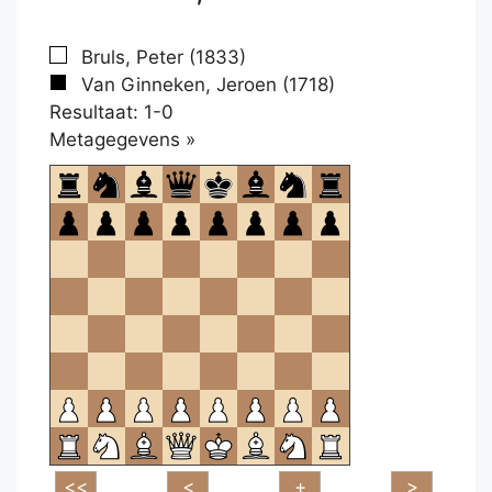
Bruls, Peter (1833)
Van Ginneken, Jeroen (1718)
Resultaat: 1-0
Klikken
Metagegevens »
om
te
openen.