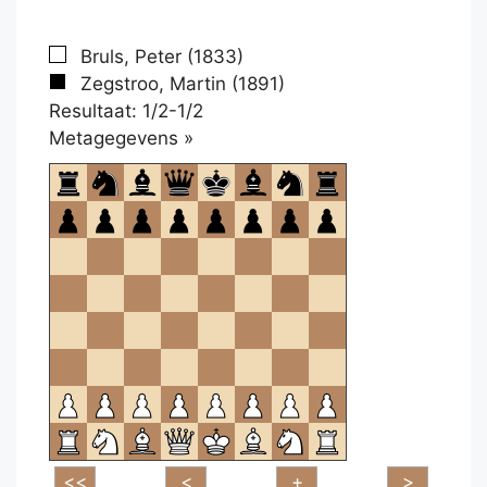
Bruls, Peter (1833)
Zegstroo, Martin (1891)
Resultaat: 1/2-1/2
Klikken
Metagegevens »
om
te
openen.