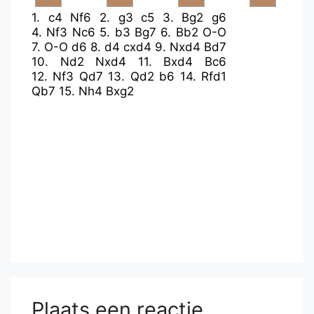
1.
c4
Nf6
2.
g3
c5
3.
Bg2
g6
4.
Nf3
Nc6
5.
b3
Bg7
6.
Bb2
O-O
7.
O-O
d6
8.
d4
cxd4
9.
Nxd4
Bd7
10.
Nd2
Nxd4
11.
Bxd4
Bc6
12.
Nf3
Qd7
13.
Qd2
b6
14.
Rfd1
Qb7
15.
Nh4
Bxg2
Plaats een reactie