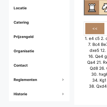
Locatie
Catering
Prijzengeld
1.
e4
c5
2.
7.
Bc4
Be
dxe5
12.
Organisatie
16.
Qe4
g
Qa4
21.
R
Contact
Qd8
26.
30.
hxg
Reglementen
34.
Kg1
38.
Qxd4
Historie