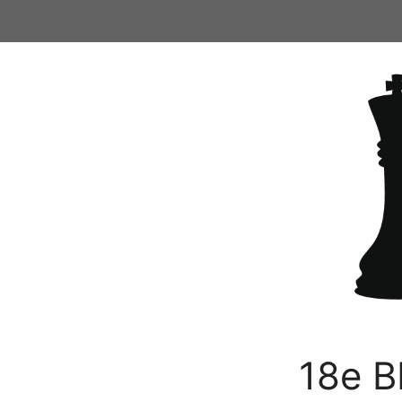
Ga
naar
de
inhoud
18e B