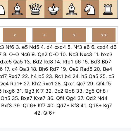
c3
Nf6
3.
e5
Nd5
4.
d4
cxd4
5.
Nf3
e6
6.
cxd4
d6
7
8.
O-O
Nc6
9.
Qe2
O-O
10.
Nc3
Nxc3
11.
bxc3
dxe5
Qa5
13.
Bd2
Rd8
14.
Rfd1
b6
15.
Bd3
Bb7
6
17.
c4
Qa3
18.
Bh6
Rd7
19.
Qe2
Rad8
20.
Be4
xd7
Rxd7
22.
h4
b5
23.
Rc1
b4
24.
h5
Qa5
25.
c5
Qc4
Rd1+
27.
Kh2
Rxc1
28.
Qxc1
Qc7
29.
Qf4
f5
6
hxg6
31.
Qg3
Kf7
32.
Bc2
Qb8
33.
Bg5
Qh8+
Qh5
35.
Bxe7
Kxe7
36.
Qf4
Qg4
37.
Qd2
Nd4
Bxf3
39.
Qd6+
Kf7
40.
Qd7+
Kf8
41.
Qd8+
Kg7
42.
Qf6+