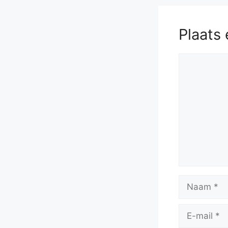
Plaats 
Reactie
Naam
E-
mail