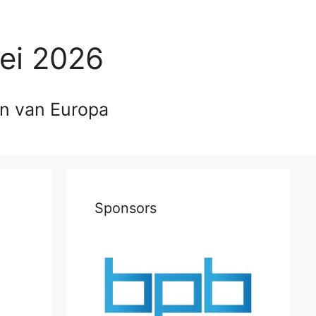
ei 2026
en van Europa
Sponsors