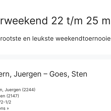
erweekend 22 t/m 25 m
rootste en leukste weekendtoernooi
ern, Juergen – Goes, Sten
n, Juergen (2244)
en (2147)
/2-1/2
Klikken
ns »