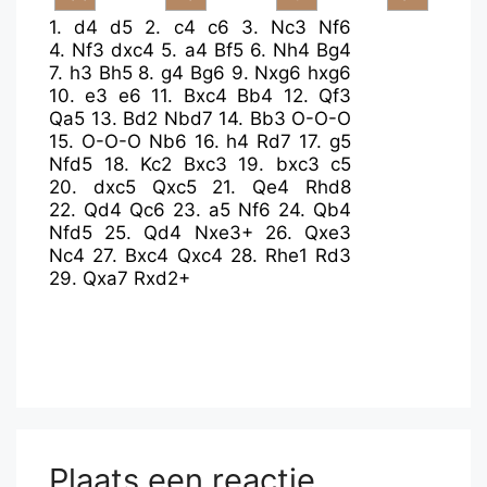
1.
d4
d5
2.
c4
c6
3.
Nc3
Nf6
4.
Nf3
dxc4
5.
a4
Bf5
6.
Nh4
Bg4
7.
h3
Bh5
8.
g4
Bg6
9.
Nxg6
hxg6
10.
e3
e6
11.
Bxc4
Bb4
12.
Qf3
Qa5
13.
Bd2
Nbd7
14.
Bb3
O-O-O
15.
O-O-O
Nb6
16.
h4
Rd7
17.
g5
Nfd5
18.
Kc2
Bxc3
19.
bxc3
c5
20.
dxc5
Qxc5
21.
Qe4
Rhd8
22.
Qd4
Qc6
23.
a5
Nf6
24.
Qb4
Nfd5
25.
Qd4
Nxe3+
26.
Qxe3
Nc4
27.
Bxc4
Qxc4
28.
Rhe1
Rd3
29.
Qxa7
Rxd2+
Plaats een reactie