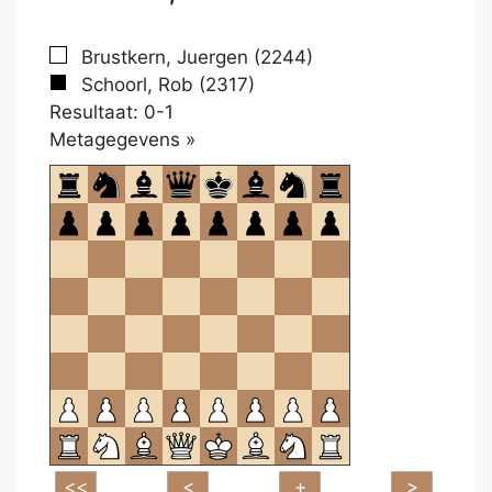
Brustkern, Juergen (2244)
Schoorl, Rob (2317)
Resultaat: 0-1
Klikken
Metagegevens »
om
te
openen.