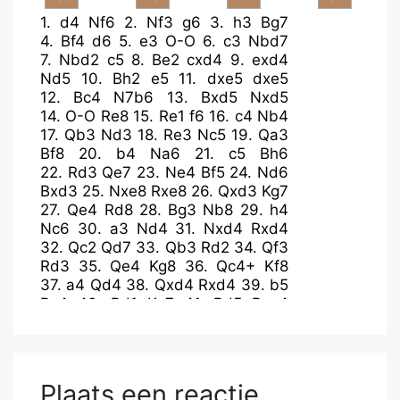
1.
d4
Nf6
2.
Nf3
g6
3.
h3
Bg7
4.
Bf4
d6
5.
e3
O-O
6.
c3
Nbd7
7.
Nbd2
c5
8.
Be2
cxd4
9.
exd4
Nd5
10.
Bh2
e5
11.
dxe5
dxe5
12.
Bc4
N7b6
13.
Bxd5
Nxd5
14.
O-O
Re8
15.
Re1
f6
16.
c4
Nb4
17.
Qb3
Nd3
18.
Re3
Nc5
19.
Qa3
Bf8
20.
b4
Na6
21.
c5
Bh6
22.
Rd3
Qe7
23.
Ne4
Bf5
24.
Nd6
Bxd3
25.
Nxe8
Rxe8
26.
Qxd3
Kg7
27.
Qe4
Rd8
28.
Bg3
Nb8
29.
h4
Nc6
30.
a3
Nd4
31.
Nxd4
Rxd4
32.
Qc2
Qd7
33.
Qb3
Rd2
34.
Qf3
Rd3
35.
Qe4
Kg8
36.
Qc4+
Kf8
37.
a4
Qd4
38.
Qxd4
Rxd4
39.
b5
Rc4
40.
Rd1
Ke7
41.
Rd5
Rxa4
42.
c6
bxc6
Plaats een reactie