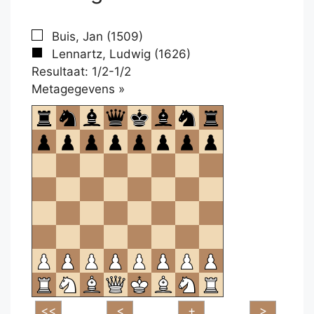
Buis, Jan (1509)
Lennartz, Ludwig (1626)
Resultaat: 1/2-1/2
Klikken
Metagegevens »
om
te
openen.