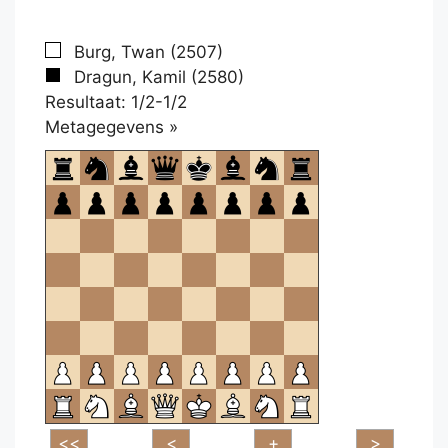
Burg, Twan (2507)
Dragun, Kamil (2580)
Resultaat: 1/2-1/2
Klikken
Metagegevens »
om
te
openen.