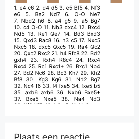
1.
e4
c6
2.
d4
d5
3.
e5
Bf5
4.
Nf3
e6
5.
Be2
Nd7
6.
O-O
Ne7
7.
Nbd2
h6
8.
a4
g5
9.
a5
Bg7
10.
c4
O-O
11.
Nb3
dxc4
12.
Bxc4
Nd5
13.
Re1
Qe7
14.
Bd3
Bxd3
15.
Qxd3
Rac8
16.
h3
c5
17.
Nxc5
Nxc5
18.
dxc5
Qxc5
19.
Ra4
Qc2
20.
Qxc2
Rxc2
21.
h4
Rfc8
22.
Bd2
gxh4
23.
Rxh4
R8c4
24.
Rxc4
Rxc4
25.
Rc1
Rxc1+
26.
Bxc1
Nb4
27.
Bd2
Nc6
28.
Bc3
Kh7
29.
Kh2
Bf8
30.
Kg3
Kg6
31.
Nd2
Bg7
32.
Nc4
f6
33.
f4
fxe5
34.
fxe5
b5
35.
axb6
axb6
36.
Nxb6
Bxe5+
37.
Bxe5
Nxe5
38.
Na4
Nd3
39.
Kf3
Kf5
40.
b3
h5
41.
Nc3
Plaats een reactie