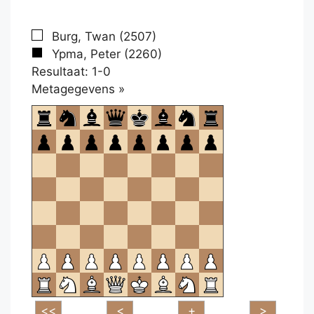
Burg, Twan (2507)
Ypma, Peter (2260)
Resultaat: 1-0
Klikken
Metagegevens »
om
te
openen.