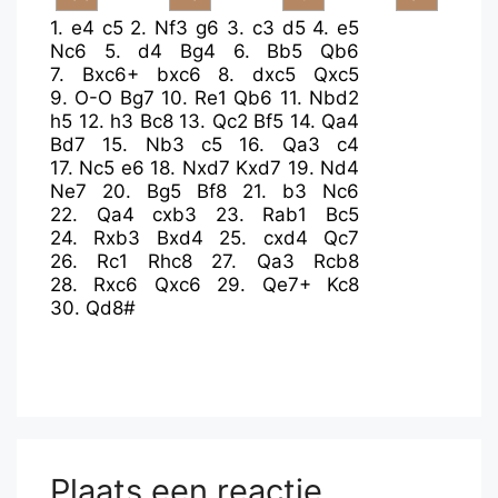
1.
e4
c5
2.
Nf3
g6
3.
c3
d5
4.
e5
Nc6
5.
d4
Bg4
6.
Bb5
Qb6
7.
Bxc6+
bxc6
8.
dxc5
Qxc5
9.
O-O
Bg7
10.
Re1
Qb6
11.
Nbd2
h5
12.
h3
Bc8
13.
Qc2
Bf5
14.
Qa4
Bd7
15.
Nb3
c5
16.
Qa3
c4
17.
Nc5
e6
18.
Nxd7
Kxd7
19.
Nd4
Ne7
20.
Bg5
Bf8
21.
b3
Nc6
22.
Qa4
cxb3
23.
Rab1
Bc5
24.
Rxb3
Bxd4
25.
cxd4
Qc7
26.
Rc1
Rhc8
27.
Qa3
Rcb8
28.
Rxc6
Qxc6
29.
Qe7+
Kc8
30.
Qd8#
Plaats een reactie