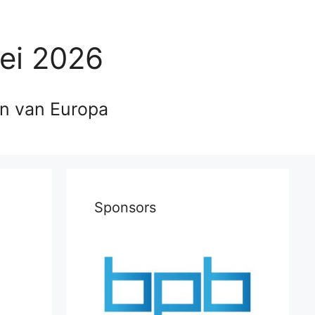
ei 2026
en van Europa
Sponsors