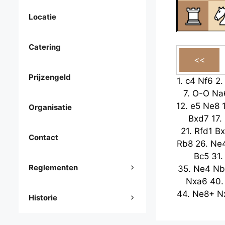
Locatie
Catering
Prijzengeld
1.
c4
Nf6
2
7.
O-O
Na
12.
e5
Ne8
Organisatie
Bxd7
17.
21.
Rfd1
Bx
Contact
Rb8
26.
Ne
Bc5
31
Reglementen
35.
Ne4
Nb
Nxa6
40
44.
Ne8+
N
Historie
Bxb5
49
53.
Rf4
Rb