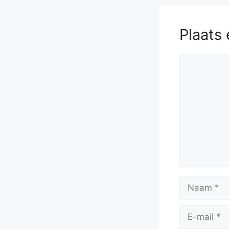
58.
h5
gx
Re5
63.
R
Plaats 
Reactie
Naam
E-
mail