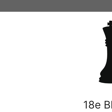
Ga
naar
de
inhoud
18e B