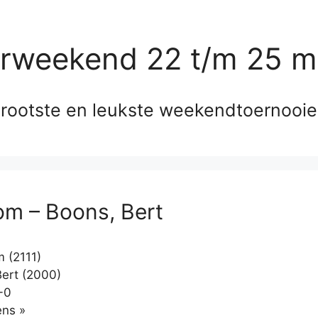
erweekend 22 t/m 25 m
rootste en leukste weekendtoernooi
om – Boons, Bert
 (2111)
ert (2000)
-0
Klikken
ns »