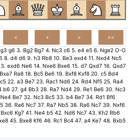
.
g3
g6
3.
Bg2
Bg7
4.
Nc3
c6
5.
e4
e5
6.
Nge2
O-O
6
8.
d4
d6
9.
h3
Rb8
10.
Be3
exd4
11.
Nxd4
Nc5
13.
exd6
Ne6
14.
Nxe6
Bxe6
15.
d7
Qxd7
16.
Qxd7
Bxa7
Ra8
18.
Bc5
Be6
19.
Bxf8
Kxf8
20.
c5
Bd4
c5
22.
a3
Be7
23.
Rac1
Nd6
24.
Rd4
Nf5
25.
Ra4
4
b6
27.
g4
Bb3
28.
Ra7
Nd4
29.
Re1
Be6
30.
Nc3
.
Ne4
Be7
32.
Nc3
Bc5
33.
b4
Be7
34.
Rd1
Bf6
5
36.
Ra6
Nc7
37.
Ra7
Nb5
38.
Ra6
Nc7
39.
Nxf6
.
Bxc6
Kg7
41.
Ne4
b5
42.
Nd6
Nc7
43.
Kh2
Rb6
xe8
45.
Bxe8
Kf6
46.
Rc1
Bc4
47.
a4
Ke7
48.
Bxb5
.
axb5
Rxb5
50.
Rc4
Kd6
51.
Kg3
f6
52.
Kf3
Kd5
6
54.
Ke3
Ra6
55.
Rd4+
Kc6
56.
Kf4
h6
57.
h4
Kb5