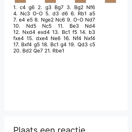
1.
c4
g6
2.
g3
Bg7
3.
Bg2
Nf6
4.
Nc3
O-O
5.
d3
d6
6.
Rb1
a5
7.
e4
e5
8.
Nge2
Nc6
9.
O-O
Nd7
10.
Nd5
Nc5
11.
Be3
Nd4
12.
Nxd4
exd4
13.
Bc1
f5
14.
b3
fxe4
15.
dxe4
Ne6
16.
Nf4
Nxf4
17.
Bxf4
g5
18.
Bc1
g4
19.
Qd3
c5
20.
Bd2
Qe7
21.
Rbe1
Plaats een reactie