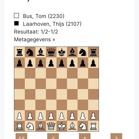
Bus, Tom (2230)
Laarhoven, Thijs (2107)
Resultaat: 1/2-1/2
Klikken
Metagegevens »
om
te
openen.