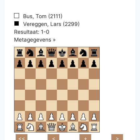
Bus, Tom (2111)
Vereggen, Lars (2299)
Resultaat: 1-0
Klikken
Metagegevens »
om
te
openen.