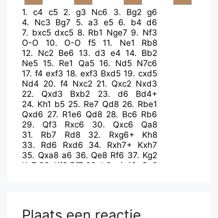
1.
c4
c5
2.
g3
Nc6
3.
Bg2
g6
4.
Nc3
Bg7
5.
a3
e5
6.
b4
d6
7.
bxc5
dxc5
8.
Rb1
Nge7
9.
Nf3
O-O
10.
O-O
f5
11.
Ne1
Rb8
12.
Nc2
Be6
13.
d3
e4
14.
Bb2
Ne5
15.
Re1
Qa5
16.
Nd5
N7c6
17.
f4
exf3
18.
exf3
Bxd5
19.
cxd5
Nd4
20.
f4
Nxc2
21.
Qxc2
Nxd3
22.
Qxd3
Bxb2
23.
d6
Bd4+
24.
Kh1
b5
25.
Re7
Qd8
26.
Rbe1
Qxd6
27.
R1e6
Qd8
28.
Bc6
Rb6
29.
Qf3
Rxc6
30.
Qxc6
Qa8
31.
Rb7
Rd8
32.
Rxg6+
Kh8
33.
Rd6
Rxd6
34.
Rxh7+
Kxh7
35.
Qxa8
a6
36.
Qe8
Rf6
37.
Kg2
Kg7
38.
Kf3
Rf7
39.
h3
c4
40.
Qc8
a5
41.
Qc6
c3
42.
g4
fxg4+
43.
hxg4
Be5
44.
f5
b4
45.
axb4
axb4
46.
Qe6
Bb8
47.
g5
c2
48.
f6+
Plaats een reactie