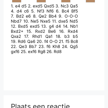
1.
e4
d5
2.
exd5
Qxd5
3.
Nc3
Qa5
4.
d4
c6
5.
Nf3
Nf6
6.
Bc4
Bf5
7.
Bd2
e6
8.
Qe2
Bb4
9.
O-O-O
Nbd7
10.
Ne5
Nxe5
11.
dxe5
Nd5
12.
Bxd5
exd5
13.
g4
d4
14.
Nb1
Bxd2+
15.
Rxd2
Be6
16.
Rxd4
Qxa2
17.
Rhd1
Qa1
18.
b3
b5
19.
Rd6
Qa6
20.
f4
O-O
21.
f5
Bc8
22.
Qe3
Bb7
23.
f6
Kh8
24.
Qg5
gxf6
25.
exf6
Rg8
26.
Rd8
Plaats een reactie