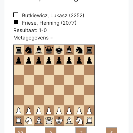
Butkiewicz, Lukasz (2252)
Friese, Henning (2077)
Resultaat: 1-0
Klikken
Metagegevens »
om
te
openen.