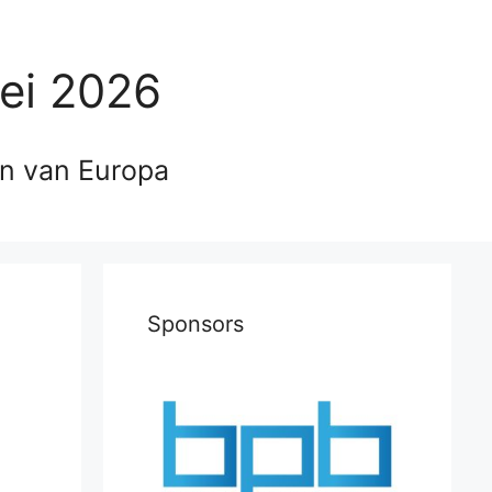
ei 2026
en van Europa
Sponsors