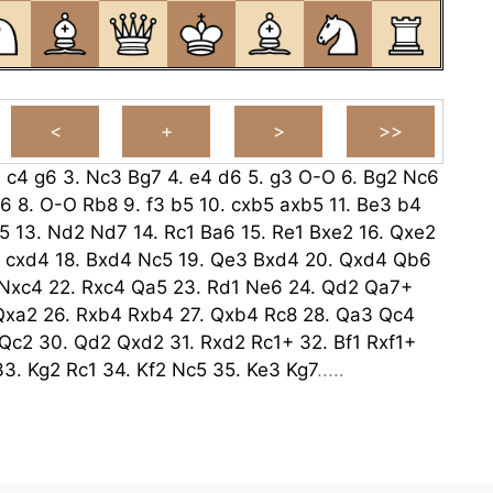
.
c4
g6
3.
Nc3
Bg7
4.
e4
d6
5.
g3
O-O
6.
Bg2
Nc6
6
8.
O-O
Rb8
9.
f3
b5
10.
cxb5
axb5
11.
Be3
b4
5
13.
Nd2
Nd7
14.
Rc1
Ba6
15.
Re1
Bxe2
16.
Qxe2
cxd4
18.
Bxd4
Nc5
19.
Qe3
Bxd4
20.
Qxd4
Qb6
Nxc4
22.
Rxc4
Qa5
23.
Rd1
Ne6
24.
Qd2
Qa7+
Qxa2
26.
Rxb4
Rxb4
27.
Qxb4
Rc8
28.
Qa3
Qc4
Qc2
30.
Qd2
Qxd2
31.
Rxd2
Rc1+
32.
Bf1
Rxf1+
33.
Kg2
Rc1
34.
Kf2
Nc5
35.
Ke3
Kg7
.....