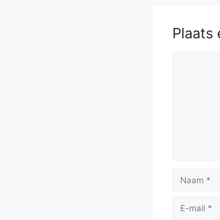
Plaats 
Reactie
Naam
E-
mail