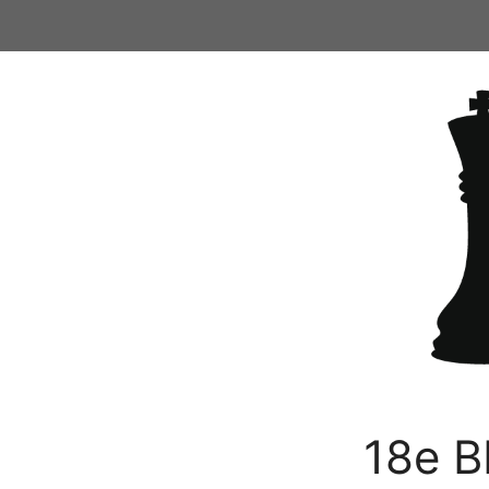
Ga
naar
de
inhoud
18e B