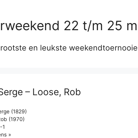
erweekend 22 t/m 25 m
rootste en leukste weekendtoernooi
 Serge – Loose, Rob
erge (1829)
ob (1970)
-1
Klikken
ns »