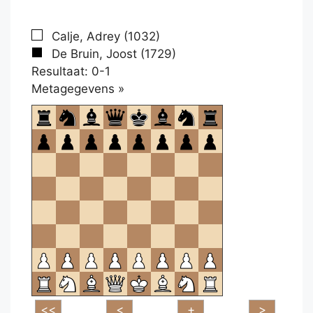
Calje, Adrey (1032)
De Bruin, Joost (1729)
Resultaat: 0-1
Klikken
Metagegevens »
om
te
openen.