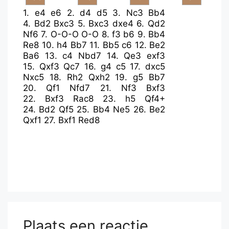
1.
e4
e6
2.
d4
d5
3.
Nc3
Bb4
4.
Bd2
Bxc3
5.
Bxc3
dxe4
6.
Qd2
Nf6
7.
O-O-O
O-O
8.
f3
b6
9.
Bb4
Re8
10.
h4
Bb7
11.
Bb5
c6
12.
Be2
Ba6
13.
c4
Nbd7
14.
Qe3
exf3
15.
Qxf3
Qc7
16.
g4
c5
17.
dxc5
Nxc5
18.
Rh2
Qxh2
19.
g5
Bb7
20.
Qf1
Nfd7
21.
Nf3
Bxf3
22.
Bxf3
Rac8
23.
h5
Qf4+
24.
Bd2
Qf5
25.
Bb4
Ne5
26.
Be2
Qxf1
27.
Bxf1
Red8
Plaats een reactie