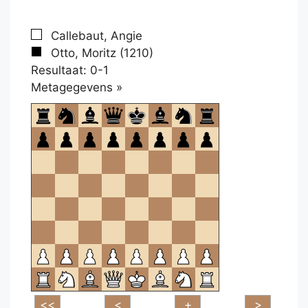
Callebaut, Angie
Otto, Moritz (1210)
Resultaat: 0-1
Klikken
Metagegevens »
om
te
openen.