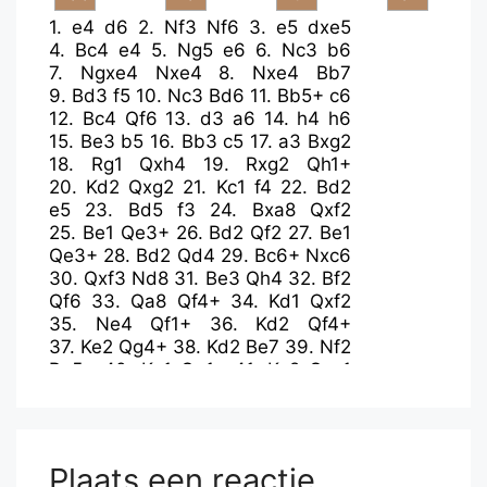
1.
e4
d6
2.
Nf3
Nf6
3.
e5
dxe5
4.
Bc4
e4
5.
Ng5
e6
6.
Nc3
b6
7.
Ngxe4
Nxe4
8.
Nxe4
Bb7
9.
Bd3
f5
10.
Nc3
Bd6
11.
Bb5+
c6
12.
Bc4
Qf6
13.
d3
a6
14.
h4
h6
15.
Be3
b5
16.
Bb3
c5
17.
a3
Bxg2
18.
Rg1
Qxh4
19.
Rxg2
Qh1+
20.
Kd2
Qxg2
21.
Kc1
f4
22.
Bd2
e5
23.
Bd5
f3
24.
Bxa8
Qxf2
25.
Be1
Qe3+
26.
Bd2
Qf2
27.
Be1
Qe3+
28.
Bd2
Qd4
29.
Bc6+
Nxc6
30.
Qxf3
Nd8
31.
Be3
Qh4
32.
Bf2
Qf6
33.
Qa8
Qf4+
34.
Kd1
Qxf2
35.
Ne4
Qf1+
36.
Kd2
Qf4+
37.
Ke2
Qg4+
38.
Kd2
Be7
39.
Nf2
Bg5+
40.
Ke1
Qg1+
41.
Ke2
Qxa1
42.
Qxa6
Qxb2
43.
Ne4
Qxc2+
44.
Kf3
Qxd3+
45.
Kg4
Qxe4+
46.
Kh5
g6+
47.
Qxg6+
Qxg6+
48.
Kxg6
e4
49.
Kf5
e3
50.
Ke4
Plaats een reactie
e2
51.
Kd3
e1=Q
52.
Kc2
Qd2+