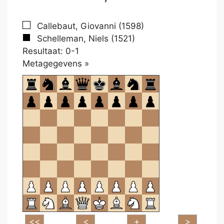
Callebaut, Giovanni (1598)
Schelleman, Niels (1521)
Resultaat: 0-1
Klikken
Metagegevens »
om
te
openen.