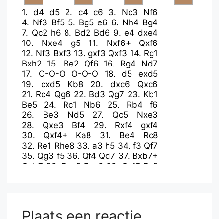
1.
d4
d5
2.
c4
c6
3.
Nc3
Nf6
4.
Nf3
Bf5
5.
Bg5
e6
6.
Nh4
Bg4
7.
Qc2
h6
8.
Bd2
Bd6
9.
e4
dxe4
10.
Nxe4
g5
11.
Nxf6+
Qxf6
12.
Nf3
Bxf3
13.
gxf3
Qxf3
14.
Rg1
Bxh2
15.
Be2
Qf6
16.
Rg4
Nd7
17.
O-O-O
O-O-O
18.
d5
exd5
19.
cxd5
Kb8
20.
dxc6
Qxc6
21.
Rc4
Qg6
22.
Bd3
Qg7
23.
Kb1
Be5
24.
Rc1
Nb6
25.
Rb4
f6
26.
Be3
Nd5
27.
Qc5
Nxe3
28.
Qxe3
Bf4
29.
Rxf4
gxf4
30.
Qxf4+
Ka8
31.
Be4
Rc8
32.
Re1
Rhe8
33.
a3
h5
34.
f3
Qf7
35.
Qg3
f5
36.
Qf4
Qd7
37.
Bxb7+
Qxb7
38.
Rxe8
Rxe8
39.
Qxf5
Rc8
40.
b4
Rh8
41.
Qf6
Qh7+
42.
Kb2
Rc8
43.
f4
Qc2+
44.
Ka1
Qc3+
45.
Qxc3
Rxc3
46.
Kb2
Rf3
47.
a4
Rxf4
48.
Kb3
h4
49.
a5
h3
Plaats een reactie
50.
Ka4
a6
51.
Kb3
h2
52.
b5