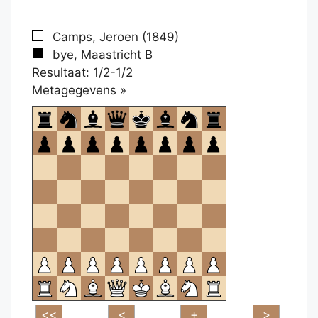
Camps, Jeroen (1849)
bye, Maastricht B
Resultaat: 1/2-1/2
Klikken
Metagegevens »
om
te
openen.