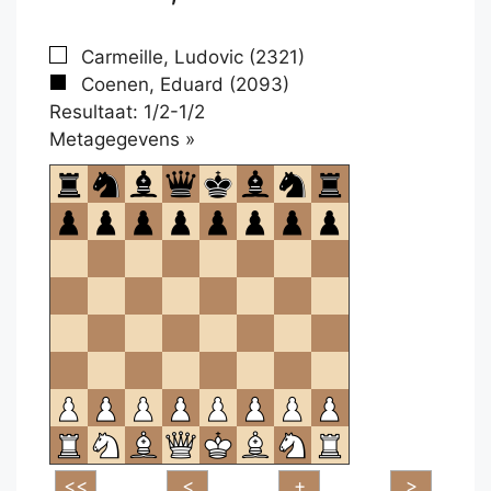
Carmeille, Ludovic (2321)
Coenen, Eduard (2093)
Resultaat: 1/2-1/2
Klikken
Metagegevens »
om
te
openen.