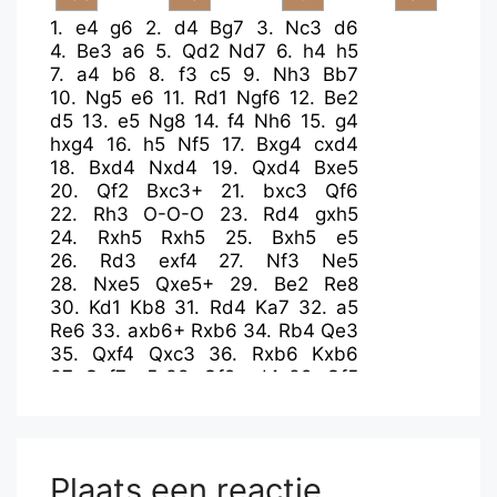
1.
e4
g6
2.
d4
Bg7
3.
Nc3
d6
4.
Be3
a6
5.
Qd2
Nd7
6.
h4
h5
7.
a4
b6
8.
f3
c5
9.
Nh3
Bb7
10.
Ng5
e6
11.
Rd1
Ngf6
12.
Be2
d5
13.
e5
Ng8
14.
f4
Nh6
15.
g4
hxg4
16.
h5
Nf5
17.
Bxg4
cxd4
18.
Bxd4
Nxd4
19.
Qxd4
Bxe5
20.
Qf2
Bxc3+
21.
bxc3
Qf6
22.
Rh3
O-O-O
23.
Rd4
gxh5
24.
Rxh5
Rxh5
25.
Bxh5
e5
26.
Rd3
exf4
27.
Nf3
Ne5
28.
Nxe5
Qxe5+
29.
Be2
Re8
30.
Kd1
Kb8
31.
Rd4
Ka7
32.
a5
Re6
33.
axb6+
Rxb6
34.
Rb4
Qe3
35.
Qxf4
Qxc3
36.
Rxb6
Kxb6
37.
Qxf7
a5
38.
Qf2+
d4
39.
Qf5
Qa1+
40.
Kd2
Qc3+
41.
Kd1
Qb4
42.
Qe6+
Ka7
43.
Qc4
Qxc4
44.
Bxc4
Kb6
45.
c3
Kc5
46.
cxd4+
Kxc4
47.
Kc2
Plaats een reactie