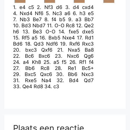
1.
e4
c5
2.
Nf3
d6
3.
d4
cxd4
4.
Nxd4
Nf6
5.
Nc3
a6
6.
h3
e5
7.
Nb3
Be7
8.
f4
b5
9.
a3
Bb7
10.
Bd3
Nbd7
11.
O-O
Rc8
12.
Qe2
h6
13.
Be3
O-O
14.
fxe5
dxe5
15.
Rf5
a5
16.
Bxb5
Nxe4
17.
Rd1
Bd6
18.
Qd3
Ndf6
19.
Rxf6
Rxc3
20.
bxc3
Qxf6
21.
Nxa5
Ba8
22.
Bc6
Bxc6
23.
Nxc6
Qg6
24.
a4
Kh8
25.
a5
f5
26.
Rf1
f4
27.
Bb6
Rc8
28.
Re1
Bc5+
29.
Bxc5
Qxc6
30.
Bb6
Nxc3
31.
Rxe5
Na4
32.
Bd4
Qd7
33.
Qe4
Rd8
34.
c3
Plaats een reactie