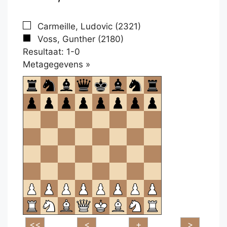
Carmeille, Ludovic (2321)
Voss, Gunther (2180)
Resultaat: 1-0
Klikken
Metagegevens »
om
te
openen.