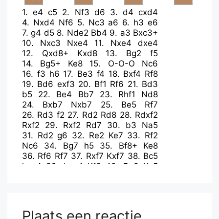
1.
e4
c5
2.
Nf3
d6
3.
d4
cxd4
4.
Nxd4
Nf6
5.
Nc3
a6
6.
h3
e6
7.
g4
d5
8.
Nde2
Bb4
9.
a3
Bxc3+
10.
Nxc3
Nxe4
11.
Nxe4
dxe4
12.
Qxd8+
Kxd8
13.
Bg2
f5
14.
Bg5+
Ke8
15.
O-O-O
Nc6
16.
f3
h6
17.
Be3
f4
18.
Bxf4
Rf8
19.
Bd6
exf3
20.
Bf1
Rf6
21.
Bd3
b5
22.
Be4
Bb7
23.
Rhf1
Nd8
24.
Bxb7
Nxb7
25.
Be5
Rf7
26.
Rd3
f2
27.
Rd2
Rd8
28.
Rdxf2
Rxf2
29.
Rxf2
Rd7
30.
b3
Na5
31.
Rd2
g6
32.
Re2
Ke7
33.
Rf2
Nc6
34.
Bg7
h5
35.
Bf8+
Ke8
36.
Rf6
Rf7
37.
Rxf7
Kxf7
38.
Bc5
hxg4
39.
hxg4
Kf6
40.
Be3
Ke5
41.
Kd2
Ke4
42.
g5
e5
43.
Ke2
Nd8
44.
c4
bxc4
45.
bxc4
Nc6
46.
Kd2
Na5
47.
Bc5
Nb3+
Plaats een reactie