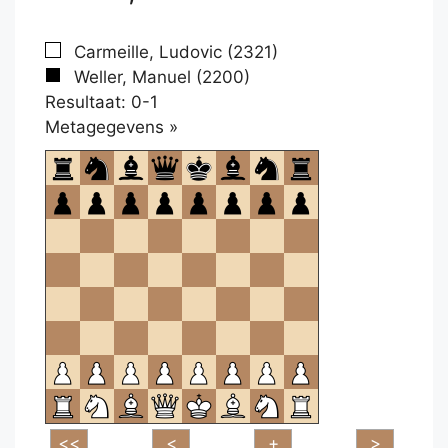
Carmeille, Ludovic (2321)
Weller, Manuel (2200)
Resultaat: 0-1
Klikken
Metagegevens »
om
te
openen.