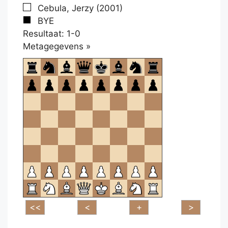
Cebula, Jerzy (2001)
BYE
Resultaat: 1-0
Klikken
Metagegevens »
om
te
openen.