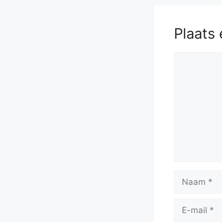
Plaats 
Reactie
Naam
E-
mail