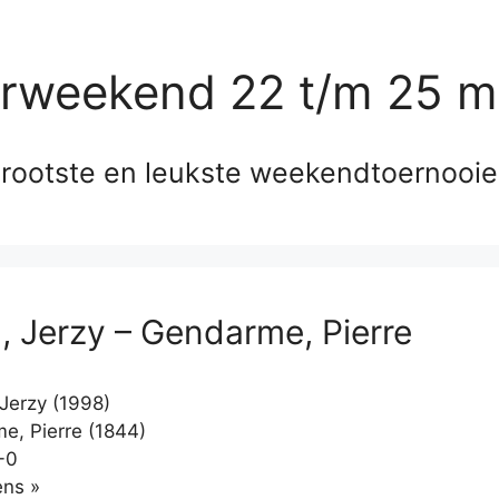
erweekend 22 t/m 25 m
rootste en leukste weekendtoernooi
, Jerzy – Gendarme, Pierre
Jerzy (1998)
, Pierre (1844)
-0
Klikken
ns »