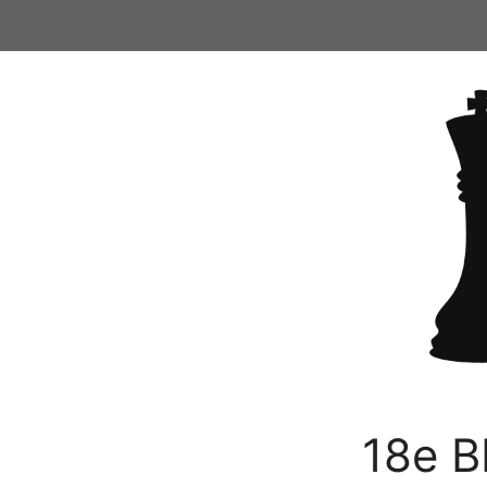
Ga
naar
de
inhoud
18e B