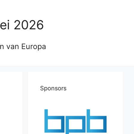
ei 2026
en van Europa
Sponsors