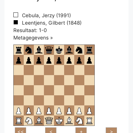
Cebula, Jerzy (1991)
Leentjens, Gilbert (1848)
Resultaat: 1-0
Klikken
Metagegevens »
om
te
openen.