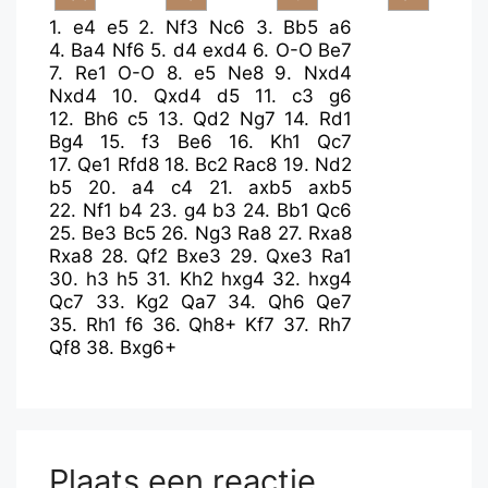
1.
e4
e5
2.
Nf3
Nc6
3.
Bb5
a6
4.
Ba4
Nf6
5.
d4
exd4
6.
O-O
Be7
7.
Re1
O-O
8.
e5
Ne8
9.
Nxd4
Nxd4
10.
Qxd4
d5
11.
c3
g6
12.
Bh6
c5
13.
Qd2
Ng7
14.
Rd1
Bg4
15.
f3
Be6
16.
Kh1
Qc7
17.
Qe1
Rfd8
18.
Bc2
Rac8
19.
Nd2
b5
20.
a4
c4
21.
axb5
axb5
22.
Nf1
b4
23.
g4
b3
24.
Bb1
Qc6
25.
Be3
Bc5
26.
Ng3
Ra8
27.
Rxa8
Rxa8
28.
Qf2
Bxe3
29.
Qxe3
Ra1
30.
h3
h5
31.
Kh2
hxg4
32.
hxg4
Qc7
33.
Kg2
Qa7
34.
Qh6
Qe7
35.
Rh1
f6
36.
Qh8+
Kf7
37.
Rh7
Qf8
38.
Bxg6+
Plaats een reactie