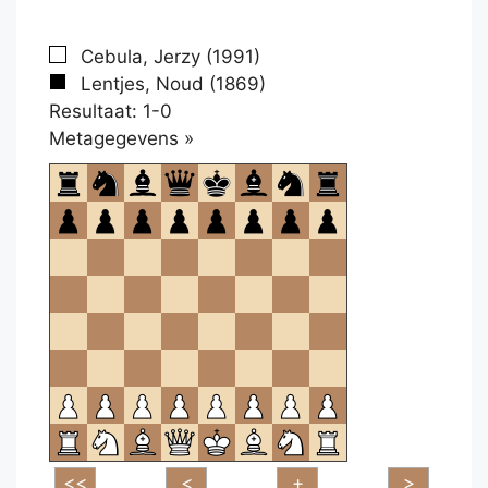
Cebula, Jerzy (1991)
Lentjes, Noud (1869)
Resultaat: 1-0
Klikken
Metagegevens »
om
te
openen.