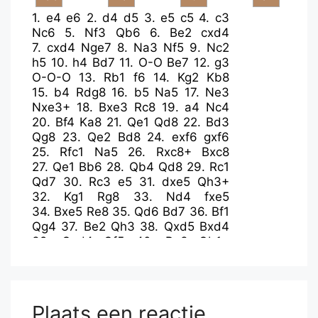
1.
e4
e6
2.
d4
d5
3.
e5
c5
4.
c3
Nc6
5.
Nf3
Qb6
6.
Be2
cxd4
7.
cxd4
Nge7
8.
Na3
Nf5
9.
Nc2
h5
10.
h4
Bd7
11.
O-O
Be7
12.
g3
O-O-O
13.
Rb1
f6
14.
Kg2
Kb8
15.
b4
Rdg8
16.
b5
Na5
17.
Ne3
Nxe3+
18.
Bxe3
Rc8
19.
a4
Nc4
20.
Bf4
Ka8
21.
Qe1
Qd8
22.
Bd3
Qg8
23.
Qe2
Bd8
24.
exf6
gxf6
25.
Rfc1
Na5
26.
Rxc8+
Bxc8
27.
Qe1
Bb6
28.
Qb4
Qd8
29.
Rc1
Qd7
30.
Rc3
e5
31.
dxe5
Qh3+
32.
Kg1
Rg8
33.
Nd4
fxe5
34.
Bxe5
Re8
35.
Qd6
Bd7
36.
Bf1
Qg4
37.
Be2
Qh3
38.
Qxd5
Bxd4
39.
Qxd4
Qf5
40.
Re3
Qb1+
41.
Kg2
Bh3+
42.
Kh2
Qe1
43.
Bxh5
Qxf2+
44.
Kxh3
Qf5+
45.
Kg2
Qxh5
46.
Bc7
b6
47.
Rxe8+
Qxe8
48.
Qd8+
Plaats een reactie