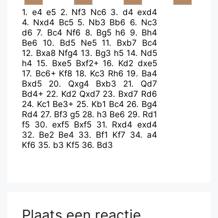
1.
e4
e5
2.
Nf3
Nc6
3.
d4
exd4
4.
Nxd4
Bc5
5.
Nb3
Bb6
6.
Nc3
d6
7.
Bc4
Nf6
8.
Bg5
h6
9.
Bh4
Be6
10.
Bd5
Ne5
11.
Bxb7
Bc4
12.
Bxa8
Nfg4
13.
Bg3
h5
14.
Nd5
h4
15.
Bxe5
Bxf2+
16.
Kd2
dxe5
17.
Bc6+
Kf8
18.
Kc3
Rh6
19.
Ba4
Bxd5
20.
Qxg4
Bxb3
21.
Qd7
Bd4+
22.
Kd2
Qxd7
23.
Bxd7
Rd6
24.
Kc1
Be3+
25.
Kb1
Bc4
26.
Bg4
Rd4
27.
Bf3
g5
28.
h3
Be6
29.
Rd1
f5
30.
exf5
Bxf5
31.
Rxd4
exd4
32.
Be2
Be4
33.
Bf1
Kf7
34.
a4
Kf6
35.
b3
Kf5
36.
Bd3
Plaats een reactie