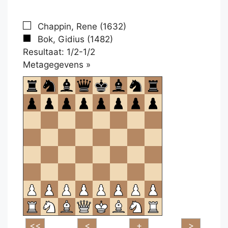
Chappin, Rene (1632)
Bok, Gidius (1482)
Resultaat: 1/2-1/2
Klikken
Metagegevens »
om
te
openen.